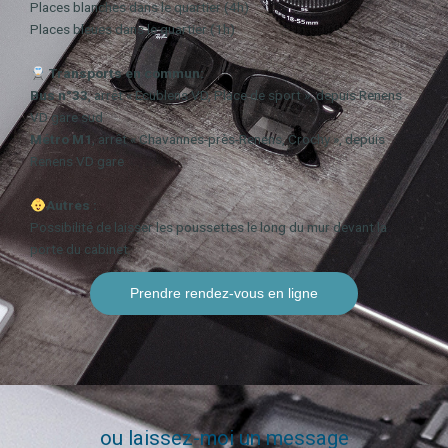
Places blanches dans le quartier (4h)
Places bleues dans le quartier (1h)
Transports en commun:
Bus
n°33
, arrêt « Ecublens VD, Place de sport », depuis Renens
VD gare sud
Métro M1
, arrêt « Chavannes-près-Renens, Crochy », depuis
Renens VD gare
Autres :
Possibilité de laisser les poussettes le long du mur devant la
porte du cabinet.
Prendre rendez-vous en ligne
ou laissez-moi un message