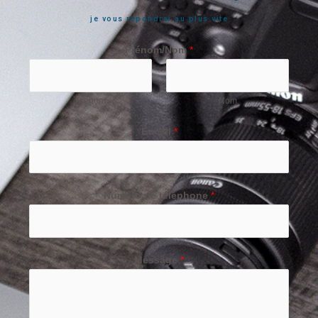
je vous répondrai au plus vite
Prénom/Nom
*
Prénom
Nom
E-mail
*
Numéro de téléphone
*
Message
*