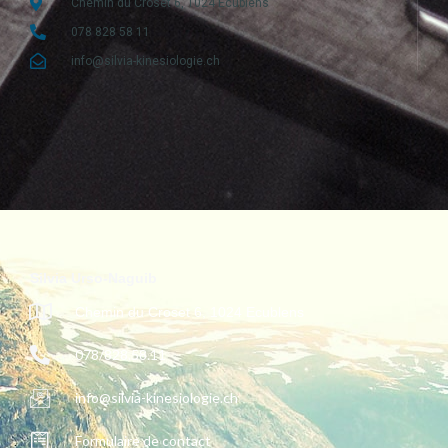
Chemin du Croset 6, 1024 Ecublens
078 828 58 11
info@silvia-kinesiologie.ch
Silvia Urso-Naguib
Chemin du Croset 6, 1024 Ecublens
078/828.58.11
info@silvia-kinesiologie.ch
Formulaire de contact