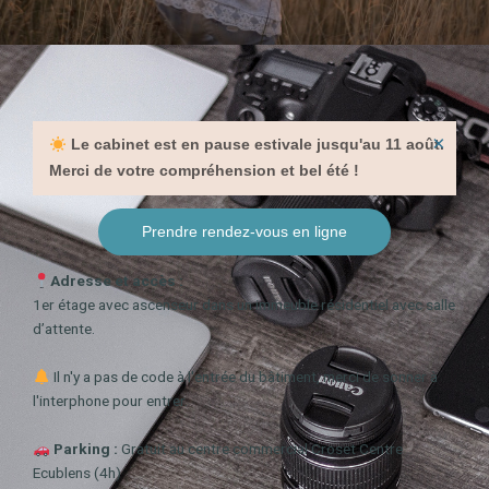
×
Le cabinet est en pause estivale jusqu'au 11 août.
Merci de votre compréhension et bel été !
Prendre rendez-vous en ligne
Adresse et accès :
1er étage avec ascenseur dans un immeuble résidentiel avec salle
d’attente.
Il n'y a pas de code à l'entrée du bâtiment, merci de sonner à
l'interphone pour entrer.
Parking :
Gratuit au centre commercial Croset Centre
Ecublens (4h)