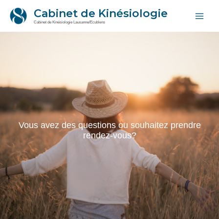
Aller
Main
Cabinet de Kinésiologie
au
Cabinet de Kinésiologie Lausanne/Ecublens
Men
contenu
Vous avez des questions ou souhaitez prendre
rendez-vous?