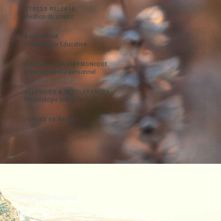
STRESS RELEASE
Gestion du stress
BRAIN GYM
Kinésiologie Educative
KINÉSIOLOGIE HARMONIQUE
Développement personnel
ALLERGIES & INTOLERANCES
Kinésiologie bien-être
FLEURS DE BACH
Silvia Urso-Naguib
Chemin du Croset 6, 1024 Ecublens