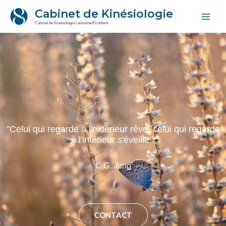
Aller
Main
Cabinet de Kinésiologie
au
Cabinet de Kinésiologie Lausanne/Ecublens
Men
contenu
"Celui qui regarde à l'extérieur rêve, celui qui regarde
à l'intérieur s'éveille "
C.G. Jung
CONTACT