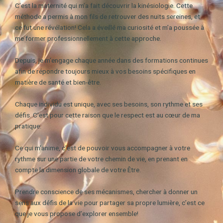
C’est la maternité qui m’a fait découvrir la kinésiologie. Cette
méthode a permis à mon fils de retrouver des nuits sereines, et
ce fut une révélation! Cela a éveillé ma curiosité et m’a poussée à
me former professionnellement à cette approche.
Depuis, je m’engage chaque année dans des formations continues
afin de répondre toujours mieux à vos besoins spécifiques en
matière de santé et bien-être.
Chaque individu est unique, avec ses besoins, son rythme et ses
défis. C’est pour cette raison que le respect est au cœur de ma
pratique.
Ce qui m’anime, c’est de pouvoir vous accompagner à votre
rythme sur une partie de votre chemin de vie, en prenant en
compte la dimension globale de votre Être.
Prendre conscience de ses mécanismes, chercher à donner un
sens aux défis de la vie pour partager sa propre lumière, c’est ce
que je vous propose d’explorer ensemble!